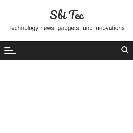
Ir
Sbi Tec
para
o
conteúdo
Technology news, gadgets, and innovations