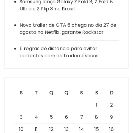
Samsung lança Galaxy Z Fold 8, Z Fold 8
Ultra e Z Flip 8 no Brasil
Novo trailer de GTA 6 chega no dia 27 de
agosto na Netflix, garante Rockstar
5 regras de distância para evitar
acidentes com eletrodomésticos
S
T
Q
Q
S
S
D
1
2
3
4
5
6
7
8
9
10
11
12
13
14
15
16