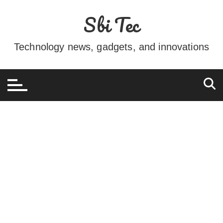
Ir
Sbi Tec
para
o
conteúdo
Technology news, gadgets, and innovations