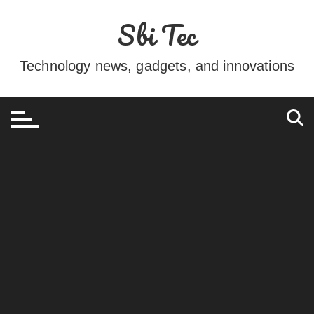
Ir
Sbi Tec
para
o
conteúdo
Technology news, gadgets, and innovations