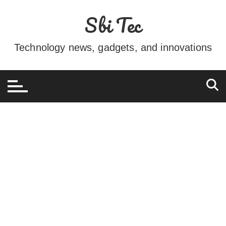
Ir
Sbi Tec
para
o
conteúdo
Technology news, gadgets, and innovations