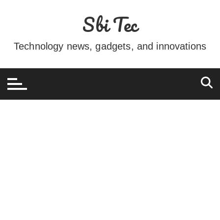
Ir
Sbi Tec
para
o
conteúdo
Technology news, gadgets, and innovations