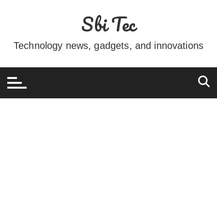
Ir
Sbi Tec
para
o
conteúdo
Technology news, gadgets, and innovations