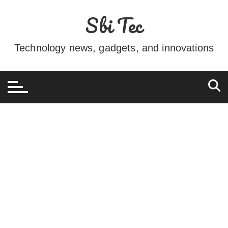
Ir
Sbi Tec
para
o
conteúdo
Technology news, gadgets, and innovations