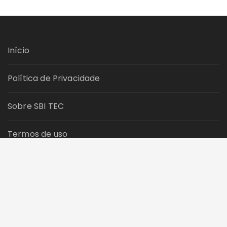
Início
Política de Privacidade
Sobre SBI TEC
Termos de uso
Contato SBI TEC
Copyright © 2026 Sbi Tec. All rights reserved.
Fascinate Tema por
Themebeez