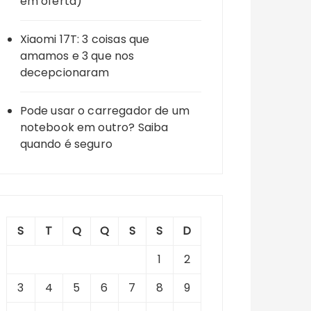
em oferta)
Xiaomi 17T: 3 coisas que
amamos e 3 que nos
decepcionaram
Pode usar o carregador de um
notebook em outro? Saiba
quando é seguro
S
T
Q
Q
S
S
D
1
2
3
4
5
6
7
8
9