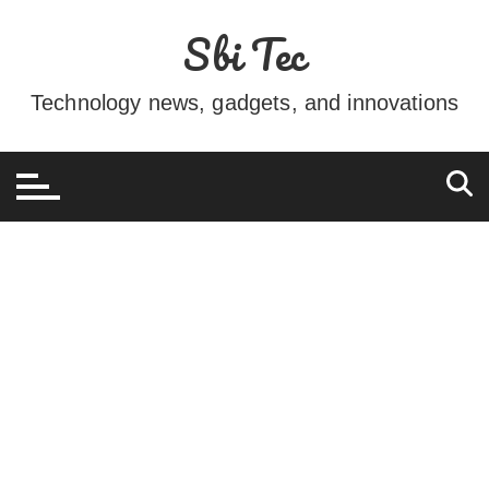
Ir
Sbi Tec
para
o
conteúdo
Technology news, gadgets, and innovations