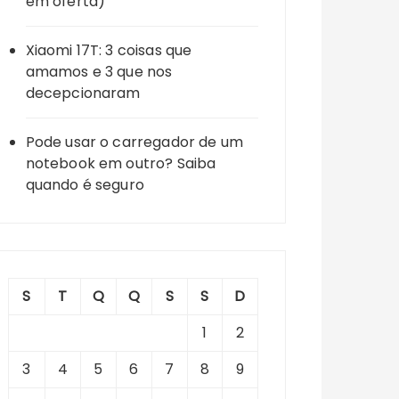
em oferta)
Xiaomi 17T: 3 coisas que
amamos e 3 que nos
decepcionaram
Pode usar o carregador de um
notebook em outro? Saiba
quando é seguro
S
T
Q
Q
S
S
D
1
2
3
4
5
6
7
8
9