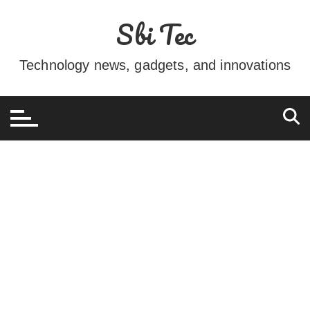
Ir
Sbi Tec
para
o
conteúdo
Technology news, gadgets, and innovations