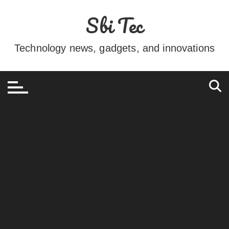
Ir
Sbi Tec
para
o
conteúdo
Technology news, gadgets, and innovations