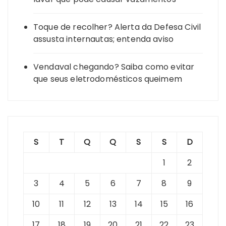
Toque de recolher? Alerta da Defesa Civil
assusta internautas; entenda aviso
Vendaval chegando? Saiba como evitar
que seus eletrodomésticos queimem
S
T
Q
Q
S
S
D
1
2
3
4
5
6
7
8
9
10
11
12
13
14
15
16
17
18
19
20
21
22
23