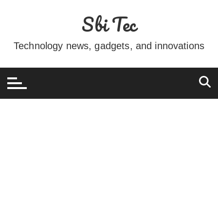
Ir
Sbi Tec
para
o
conteúdo
Technology news, gadgets, and innovations