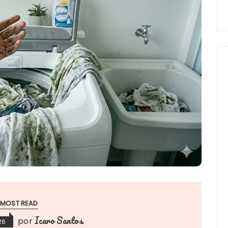
MOST READ
Icaro Santos
por
26