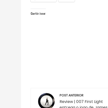
Curtir isso:
Navegação
POST ANTERIOR
de
Review | 007 First Light
Post
entrega o jogo de James