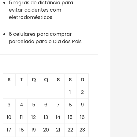
5 regras de distância para
evitar acidentes com
eletrodomésticos
6 celulares para comprar
parcelado para o Dia dos Pais
S
T
Q
Q
S
S
D
1
2
3
4
5
6
7
8
9
10
11
12
13
14
15
16
17
18
19
20
21
22
23