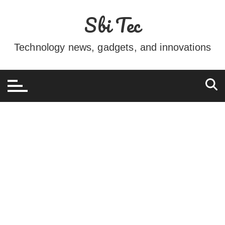
Ir
Sbi Tec
para
o
conteúdo
Technology news, gadgets, and innovations