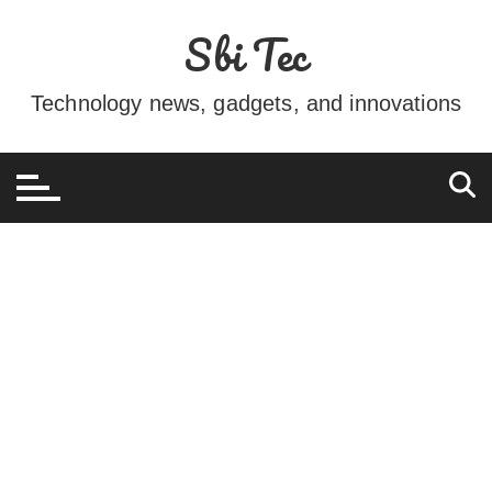
Ir
Sbi Tec
para
o
conteúdo
Technology news, gadgets, and innovations