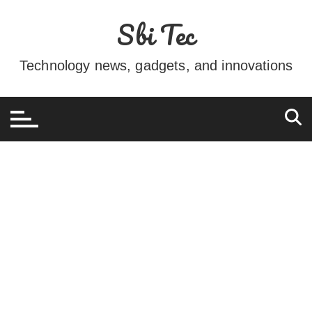
Ir
Sbi Tec
para
o
conteúdo
Technology news, gadgets, and innovations