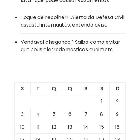
lavar que pode causar vazamentos
Toque de recolher? Alerta da Defesa Civil
assusta internautas; entenda aviso
Vendaval chegando? Saiba como evitar
que seus eletrodomésticos queimem
S
T
Q
Q
S
S
D
1
2
3
4
5
6
7
8
9
10
11
12
13
14
15
16
17
18
19
20
21
22
23