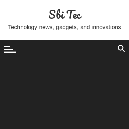
Ir
Sbi Tec
para
o
conteúdo
Technology news, gadgets, and innovations