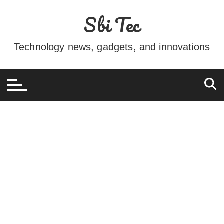
Ir
Sbi Tec
para
o
conteúdo
Technology news, gadgets, and innovations