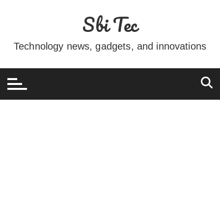
Ir
Sbi Tec
para
o
conteúdo
Technology news, gadgets, and innovations